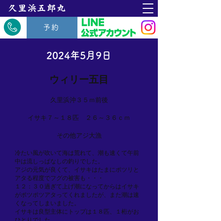
​久里浜五郎丸
予約
2024年5月9日
ウィリー五目
久里浜沖３５ｍ前後
イサキ７～１８匹 ２６～３６ｃｍ
その他アジ大漁
冷たい風が吹いて海は荒れて、潮も速くて午前
中は流しっぱなしの釣りでした。
アジの元気が良くて、イサキはたまにポツリと
アタる程度でフグの被害も・・・
１２：３０過ぎて上げ潮になってからはイサキ
がポツポツアタってくれましたが、また潮は速
くなってしまいました。
イサキは良型主体にトップは１８匹、１桁がお
ひとりでした。