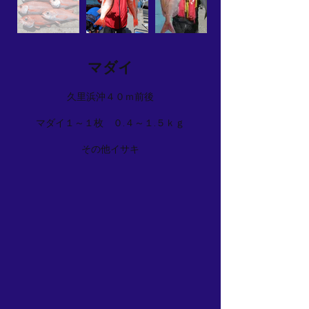
マダイ
久里浜沖４０ｍ前後
マダイ１～１枚 ０.４～１.５ｋｇ
その他イサキ