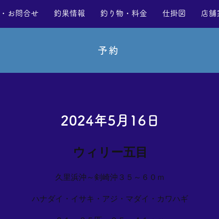
・お問合せ
釣果情報
釣り物・料金
仕掛図
店舗
予約
2024年5月16日
ウィリー五目
久里浜沖～剣崎沖３５～６０ｍ
ハナダイ・イサキ・アジ・マダイ・カワハギ