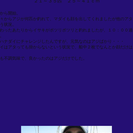
２１～３５匹 ２５～４１ｃｍ
から開始。
々からアジが何匹か釣れて、マダイも顔を出してくれましたが他のアタ
う状況。
わったあたりからイサキがポツリポツリと釣れましたが、１０：００過
。
ハナダイにチャレンジしたんですが、元気なのはアジばかり・・・
イはアタっても掛からないという状況で、船中２枚でなんとか顔だけは
も不調気味で、良かったのはアジだけでした。