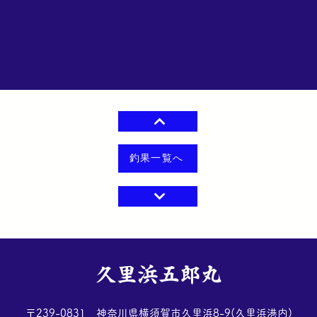
釣果一覧へ
​久里浜五郎丸
​〒239-0831 神奈川県横須賀市久里浜8-9(久里浜港内)