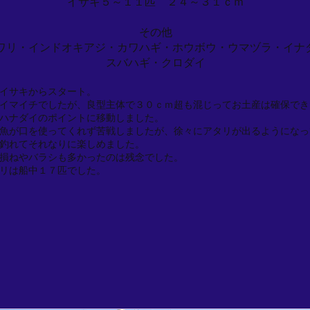
イサキ５～１１匹 ２４～３１ｃｍ
その他
ワリ・インドオキアジ・カワハギ・ホウボウ・ウマヅラ・イナ
スバハギ・クロダイ
イサキからスタート。
イマイチでしたが、良型主体で３０ｃｍ超も混じってお土産は確保でき
ハナダイのポイントに移動しました。
魚が口を使ってくれず苦戦しましたが、徐々にアタリが出るようになっ
釣れてそれなりに楽しめました。
損ねやバラシも多かったのは残念でした。
リは船中１７匹でした。