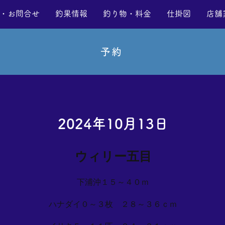
・お問合せ
釣果情報
釣り物・料金
仕掛図
店舗
予約
2024年10月13日
ウィリー五目
下浦沖１５～４０ｍ
ハナダイ０～３枚 ２８～３６ｃｍ