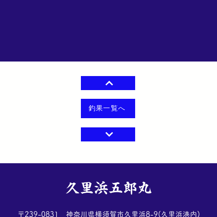
釣果一覧へ
​久里浜五郎丸
​〒239-0831 神奈川県横須賀市久里浜8-9(久里浜港内)