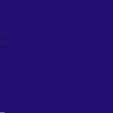
ダ・ウ
たので
て魚種