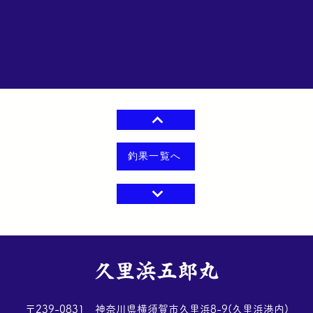
釣果一覧へ
​久里浜五郎丸
​〒239-0831 神奈川県横須賀市久里浜8-9(久里浜港内)