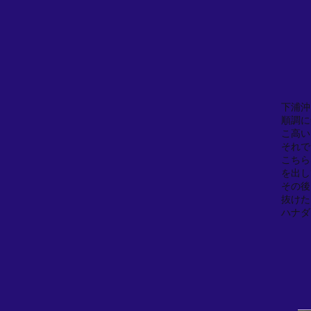
下浦沖
順調に
こ高い
それで
こちら
を出し
その後
抜けた
ハナダ