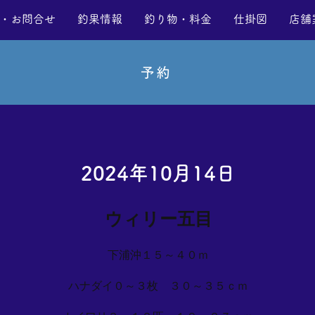
・お問合せ
釣果情報
釣り物・料金
仕掛図
店舗
予約
2024年10月14日
ウィリー五目
下浦沖１５～４０ｍ
ハナダイ０～３枚 ３０～３５ｃｍ