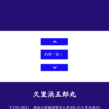
釣果一覧へ
​久里浜五郎丸
​〒239-0831 神奈川県横須賀市久里浜8-9(久里浜港内)