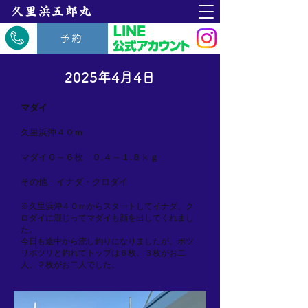
​久里浜五郎丸
予約
2025年4月4日
マダイ
久里浜沖４０ｍ
マダイ０～６枚 ０.４～１.８ｋｇ
その他 イナダ・クロダイ
※久里浜沖４０ｍからスタートしてイナダ、ク
ロダイに混じってマダイも顔を出してくれまし
た。
今日も途中から流し釣りになりましたが、ポツ
リポツリと釣れてトップは６枚、３枚がお二
人、２枚がお二人でした。