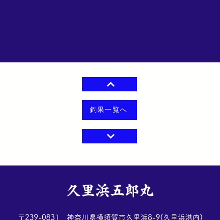
釣果一覧へ
​久里浜五郎丸
​〒239-0831 神奈川県横須賀市久里浜8-9(久里浜港内)