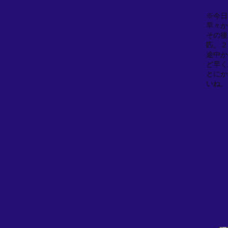
※今日
早々か
その後
匹、２
途中か
ど早く
とにか
いね。