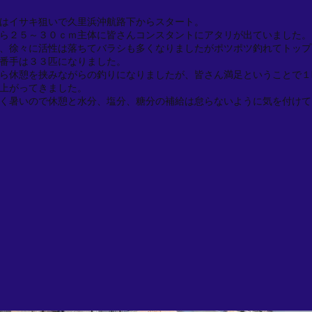
はイサキ狙いで久里浜沖航路下からスタート。
ら２５～３０ｃｍ主体に皆さんコンスタントにアタリが出ていました。
、徐々に活性は落ちてバラシも多くなりましたがポツポツ釣れてトップ
番手は３３匹になりました。
ら休憩を挟みながらの釣りになりましたが、皆さん満足ということで１
上がってきました。
く暑いので休憩と水分、塩分、糖分の補給は怠らないように気を付けて