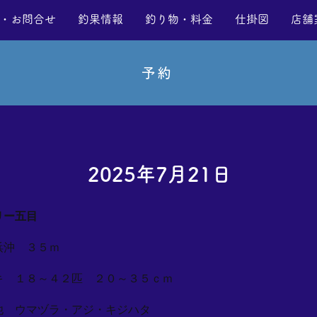
・お問合せ
釣果情報
釣り物・料金
仕掛図
店舗
予約
2025年7月21日
リー五目
浜沖 ３５ｍ
キ １８～４２匹 ２０～３５ｃｍ
他 ウマヅラ・アジ・キジハタ