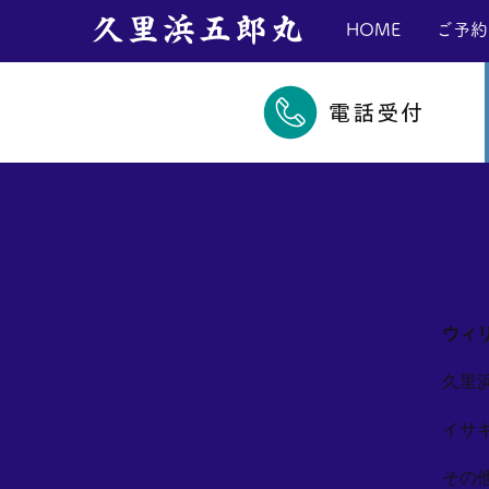
​久里浜五郎丸
HOME
ご予約
電話受付
ウィ
久里
イサ
その