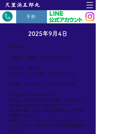
​久里浜五郎丸
予約
2025年9月4日
アカムツ
久里浜～下浦沖 １００～２５０ｍ
アカムツ 型見ず
クロムツ ５～８匹 ２４～３７ｃｍ
その他 シロムツ・カンコ・タチウオ
※下浦沖２００ｍからスタート。
今日はシロムツのアタリが活発で、クロムツも
混じるんですがアタリ単発でイマイチ・・・
何か所か周ってみましたが状況変わらず午前中
は苦戦しました。
午後になって、ようやくクロムツがポツポツア
タリ出して５～８匹でなんとかお土産程度は釣
れました。