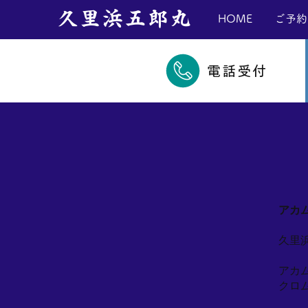
​久里浜五郎丸
HOME
ご予約
電話受付
アカ
久里
アカ
クロ