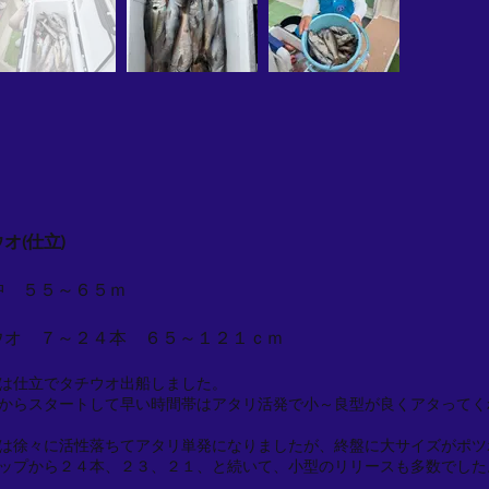
オ(仕立)
沖 ５５～６５ｍ
ウオ ７～２４本 ６５～１２１ｃｍ
は仕立でタチウオ出船しました。
からスタートして早い時間帯はアタリ活発で小～良型が良くアタってく
は徐々に活性落ちてアタリ単発になりましたが、終盤に大サイズがポツ
ップから２４本、２３、２１、と続いて、小型のリリースも多数でした