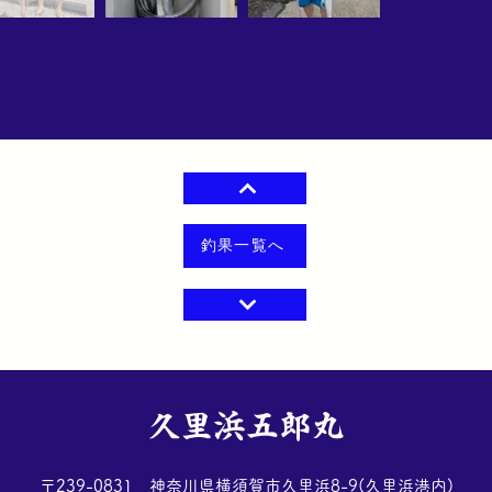
釣果一覧へ
​久里浜五郎丸
​〒239-0831 神奈川県横須賀市久里浜8-9(久里浜港内)