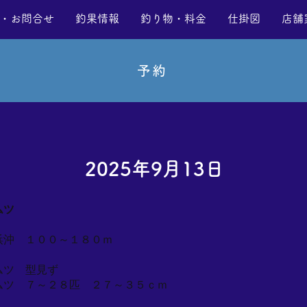
・お問合せ
釣果情報
釣り物・料金
仕掛図
店舗
予約
2025年9月13日
ムツ
浜沖 １００～１８０ｍ
ムツ 型見ず
ムツ ７～２８匹 ２７～３５ｃｍ