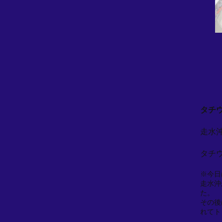
タチウ
走水
タチ
※今日
走水沖
た。
その後
れてト