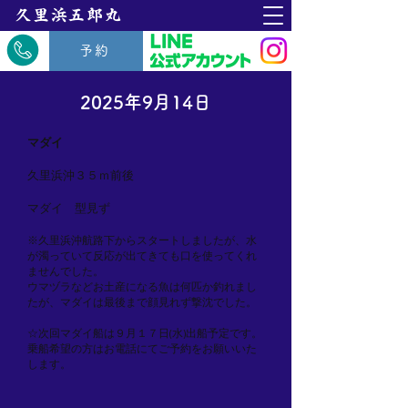
​久里浜五郎丸
予約
2025年9月14日
マダイ
久里浜沖３５ｍ前後
マダイ 型見ず
※久里浜沖航路下からスタートしましたが、水
が濁っていて反応が出てきても口を使ってくれ
ませんでした。
ウマヅラなどお土産になる魚は何匹か釣れまし
たが、マダイは最後まで顔見れず撃沈でした。
☆次回マダイ船は９月１７日(水)出船予定です。
乗船希望の方はお電話にてご予約をお願いいた
します。