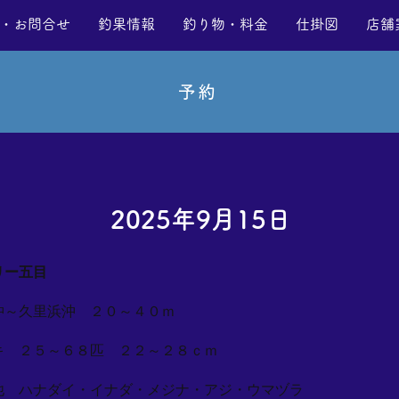
・お問合せ
釣果情報
釣り物・料金
仕掛図
店舗
予約
2025年9月15日
リー五目
沖～久里浜沖 ２０～４０ｍ
キ ２５～６８匹 ２２～２８ｃｍ
他 ハナダイ・イナダ・メジナ・アジ・ウマヅラ