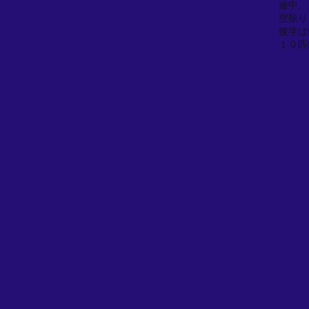
途中、
空振り
後半は
１０匹