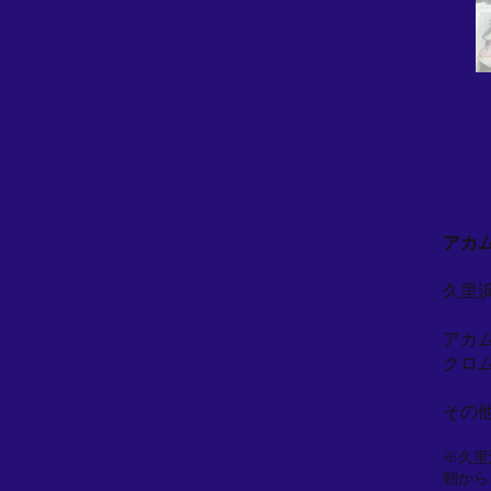
アカ
久里
アカ
クロ
その
※久里
朝から