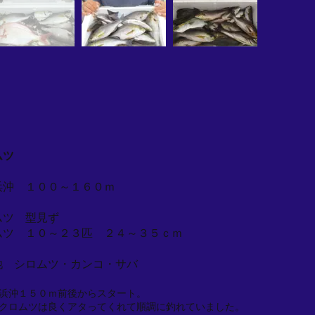
ムツ
浜沖 １００～１６０ｍ
ムツ 型見ず
ムツ １０～２３匹 ２４～３５ｃｍ
他 シロムツ・カンコ・サバ
浜沖１５０ｍ前後からスタート。
クロムツは良くアタってくれて順調に釣れていました。