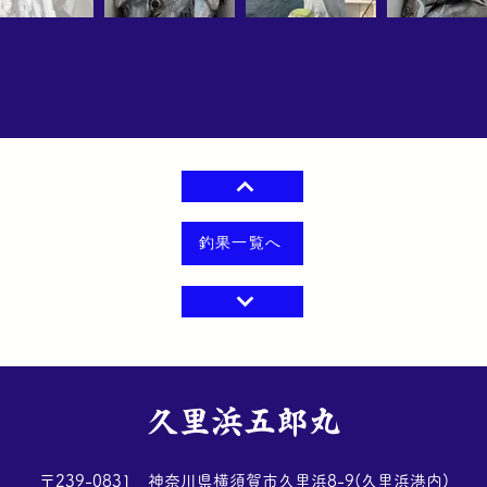
釣果一覧へ
​久里浜五郎丸
​〒239-0831 神奈川県横須賀市久里浜8-9(久里浜港内)