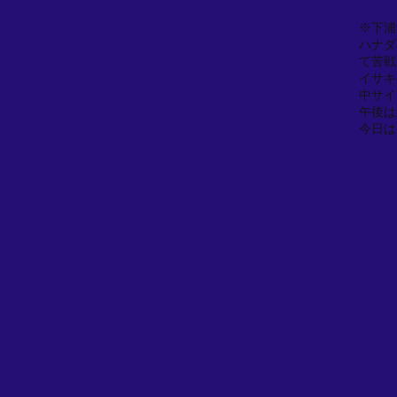
※下浦
ハナダ
て苦戦
イサキ
中サイ
午後は
今日は