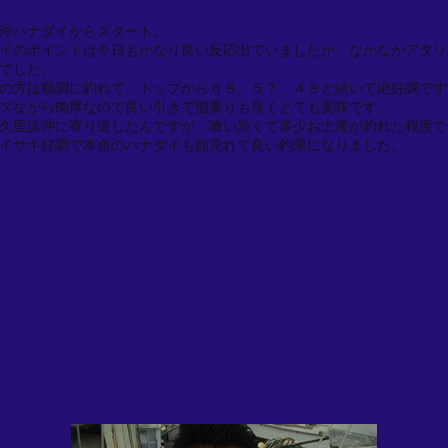
沖ハナダイからスタート。
イのポイントは今日もかなり良い反応出ていましたが、なかなかアタリ
でした。
の方は順調に釣れて、トップから６８、５７、４８と続いて絶好調です
ズながら肉厚なので良い引きで脂乗りも良くとても美味です。
久里浜沖に寄り道したんですが、喰い渋くて多少お土産が釣れた程度で
イサキ好調で本命のハナダイも顔見れて良い釣果になりました。