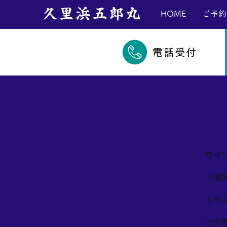
​久里浜五郎丸
HOME
ご予約
電話受付
ウィ
下浦
イサ
その