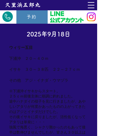
​久里浜五郎丸
予約
2025年9月18日
ウィリー五目
下浦沖 ２０～４０ｍ
イサキ ３０～３８匹 ２２～２７ｃｍ
その他 アジ・イナダ・ウマヅラ
※下浦沖イサキからスタート。
２５ｃｍ前後主体に順調に釣れました。
途中ハナダイの様子を見に行きましたが、あや
しいアタリが何度かあったものの上がってきた
のはアジとイナダだけでした。
その後イサキに戻りましたが、活性低くなって
アタリは単発に・・・
強風で海悪く、シャクリ難かったのもあって後
半は数伸びませんでしたが、皆さん３０以上は