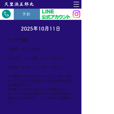
​久里浜五郎丸
予約
2025年10月11日
ウィリー五目
下浦沖 ２０～３５ｍ
カイワリ ０～３匹 ２１～２８ｃｍ
その他 イサキ・イトヨリ・マサバ
※下浦沖イサキからスタートしましたが、底荒
れしているようで口を使ってくれず何匹か顔見
れた程度でした。
その後、ハナダイのポイントに移動しました
が、こちらもかなり荒れたせいか反応が出たり
消えたりで安定せず、バラシも多くて大苦戦で
した。