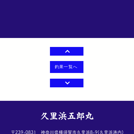
釣果一覧へ
​久里浜五郎丸
​〒239-0831 神奈川県横須賀市久里浜8-9(久里浜港内)