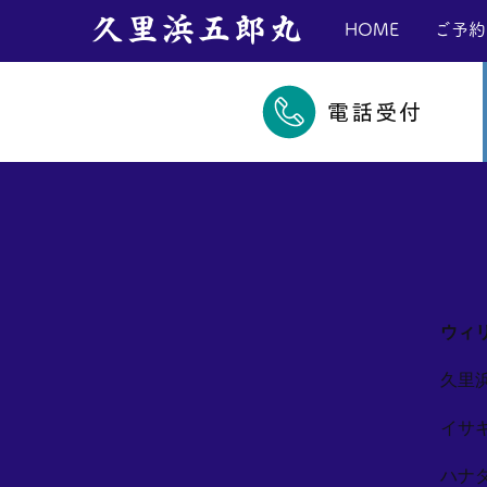
​久里浜五郎丸
HOME
ご予約
電話受付
ウィ
久里
イサ
ハナ