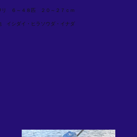
ワリ ６～４８匹 ２０～２７ｃｍ
他 イシダイ・ヒラソウダ・イナダ