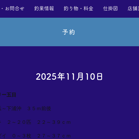
・お問合せ
釣果情報
釣り物・料金
仕掛図
店舗
予約
2025年11月10日
リー五目
浜～下浦沖 ３５ｍ前後
キ ２～２０匹 ２２～３９ｃｍ
ダイ ０～３枚 ２７～３７ｃｍ