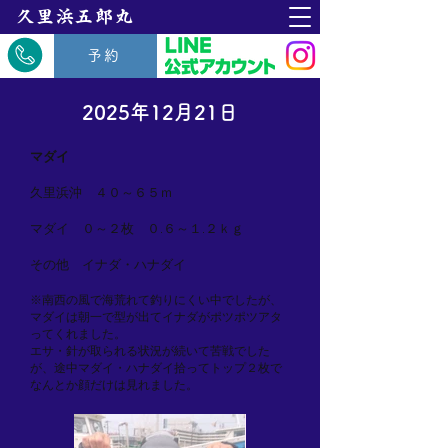
​久里浜五郎丸
予約
2025年12月21日
マダイ
久里浜沖 ４０～６５ｍ
マダイ ０～２枚 ０.６～１.２ｋｇ
その他 イナダ・ハナダイ
※南西の風で海荒れて釣りにくい中でしたが、
マダイは朝一で型が出てイナダがポツポツアタ
ってくれました。
エサ・針が取られる状況が続いて苦戦でした
が、途中マダイ・ハナダイ拾ってトップ２枚で
なんとか顔だけは見れました。