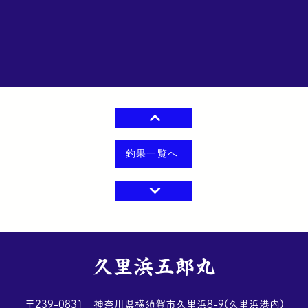
釣果一覧へ
​久里浜五郎丸
​〒239-0831 神奈川県横須賀市久里浜8-9(久里浜港内)