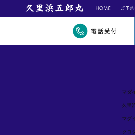
​久里浜五郎丸
HOME
ご予約
電話受付
マダ
久里
マダ
クロ