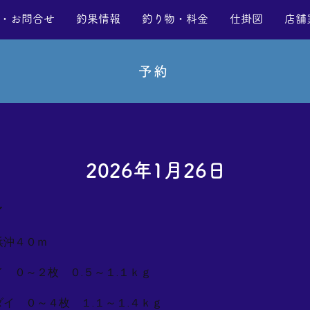
・お問合せ
釣果情報
釣り物・料金
仕掛図
店舗
予約
2026年1月26日
イ
浜沖４０ｍ
イ ０～２枚 ０.５～１.１ｋｇ
ダイ ０～４枚 １.１～１.４ｋｇ