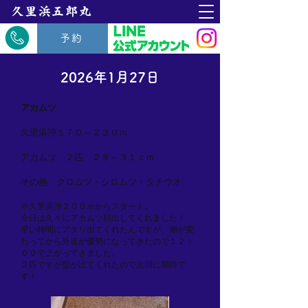
​久里浜五郎丸
予約
2026年1月27日
アカムツ
久里浜沖１７０～２３０ｍ
アカムツ ２匹 ２８～３１ｃｍ
その他 クロムツ・シロムツ・タチウオ
※久里浜沖２００ｍからスタート。
今日は久々にアカムツ顔出してくれました！
早い時間にアタリ出てくれたんですが、潮が変
わってから外道が優勢になってきたので１２：
００で上がってきました。
２匹ですが型が出てくれたので次回に期待で
す！