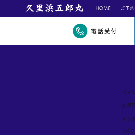
​久里浜五郎丸
HOME
ご予約
電話受付
ウィ
久里
イシ
※今日