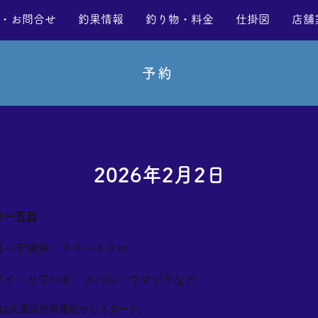
・お問合せ
釣果情報
釣り物・料金
仕掛図
店舗
予約
2026年2月2日
リー五目
浜～下浦沖 ２０～４０ｍ
ダイ・カワハギ・メバル・ウマヅラなど
は久里浜沖東電前からスタート。