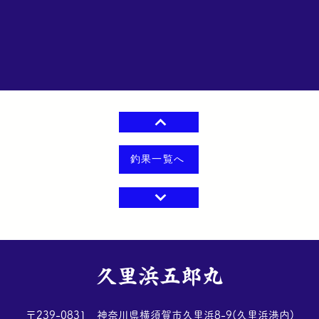
釣果一覧へ
​久里浜五郎丸
​〒239-0831 神奈川県横須賀市久里浜8-9(久里浜港内)