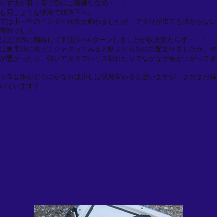
らず水が真っ青で魚はご機嫌ななめ・・・
も同じような状況で航路下へ。
では小～中のイシダイ何枚か釣れましたが、アタリが出ても掛からない
苦戦でした。
は上げ潮に期待して下浦沖へUターンしましたが状況変わらず・・・
は東電前に戻ってシャクってみると朝よりも魚の気配ありましたが、や
が悪かったり、強いアタリでハリス切れたりでなかなか魚が上がってき
。
っ青な水がどうにかなれば少しは状況変わると思いますが、まだまだ厳
いています💧