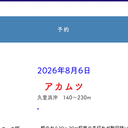
・お問合せ
釣果情報
釣り物・料金
仕掛図
店舗
予約
2026年8月6日
アカムツ
久里浜沖 140～230m
数量・​サイズ
​コメント