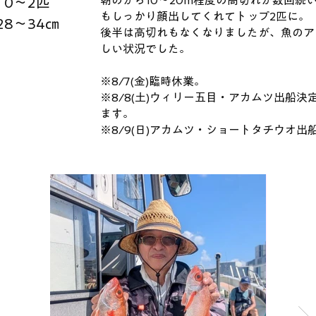
朝のから10～20m程度の高切れが数回続
0～2匹
もしっかり顔出してくれてトップ2匹に。
28～34㎝
後半は高切れもなくなりましたが、魚のア
しい状況でした。
※8/7(金)臨時休業。
※8/8(土)ウィリー五目・アカムツ出船
ます。
※8/9(日)アカムツ・ショートタチウオ出