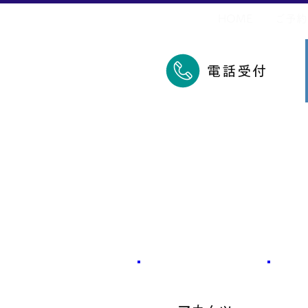
​久里浜五郎丸
HOME
ご予約
電話受付
​魚種